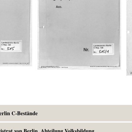
erlin C-Bestände
strat von Berlin, Abteilung Volksbildung