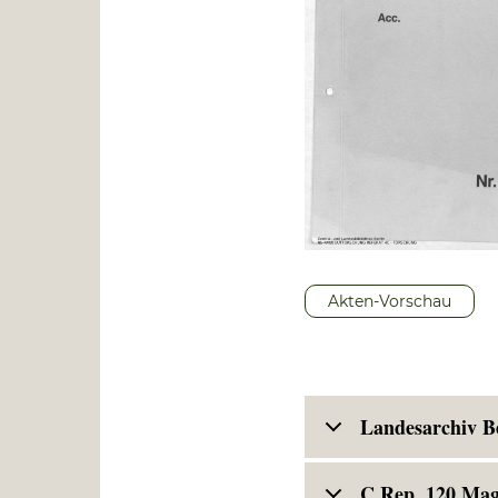
Akten-Vorschau
Landesarchiv B
C Rep. 120 Magi