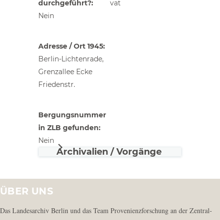
durchgeführt?
vat
Nein
Adresse / Ort 1945
Berlin-Lichtenrade,
Grenzallee Ecke
Friedenstr.
Bergungsnummer
in ZLB gefunden
Nein
Archivalien / Vorgänge
ÜBER UNS
Das Landesarchiv Berlin und das Team Provenienzforschung an der Zentral-