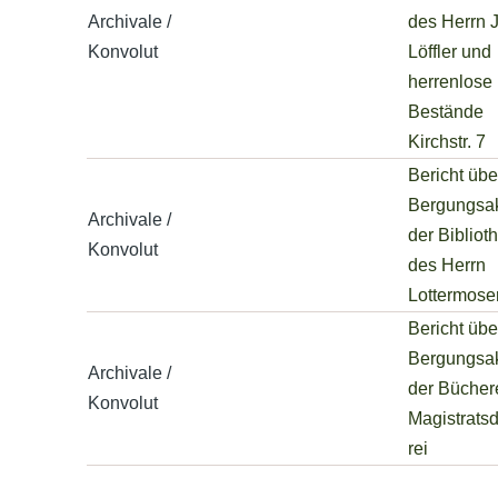
Archivale /
des Herrn 
Konvolut
Löffler und
herrenlose
Bestände
Kirchstr. 7
Bericht übe
Bergungsak
Archivale /
der Bibliot
Konvolut
des Herrn
Lottermose
Bericht übe
Bergungsak
Archivale /
der Büchere
Konvolut
Magistrats
rei