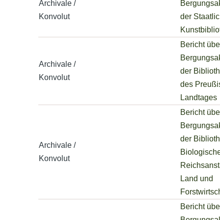
Archivale /
Bergungsak
Konvolut
der Staatli
Kunstbiblio
Bericht übe
Bergungsak
Archivale /
der Bibliot
Konvolut
des Preußi
Landtages
Bericht übe
Bergungsak
der Bibliot
Archivale /
Biologisch
Konvolut
Reichsansta
Land und
Forstwirtsc
Bericht übe
Bergungsak