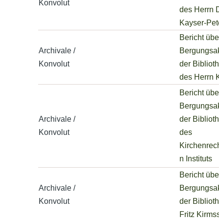
Konvolut
des Herrn D
Kayser-Pet
Bericht übe
Archivale /
Bergungsak
Konvolut
der Bibliot
des Herrn 
Bericht übe
Bergungsak
Archivale /
der Bibliot
Konvolut
des
Kirchenrech
n Instituts
Bericht übe
Archivale /
Bergungsak
Konvolut
der Bibliot
Fritz Kirms