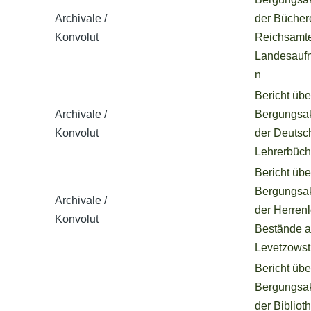
Archivale /
der Bücher
Konvolut
Reichsamte
Landesauf
n
Bericht übe
Archivale /
Bergungsak
Konvolut
der Deutsc
Lehrerbüch
Bericht übe
Bergungsak
Archivale /
der Herren
Konvolut
Bestände a
Levetzowstr
Bericht übe
Bergungsak
der Bibliot