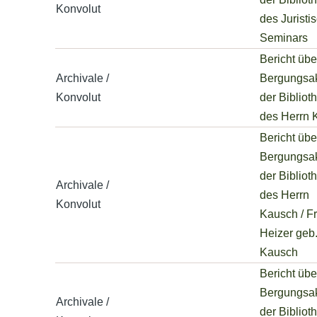
Konvolut
des Juristi
Seminars
Bericht übe
Archivale /
Bergungsak
Konvolut
der Bibliot
des Herrn 
Bericht übe
Bergungsak
der Bibliot
Archivale /
des Herrn
Konvolut
Kausch / F
Heizer geb
Kausch
Bericht übe
Bergungsak
Archivale /
der Bibliot