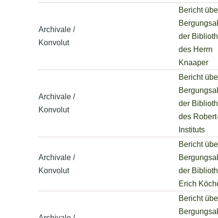
Bericht übe
Bergungsak
Archivale /
der Bibliot
Konvolut
des Herrn
Knaaper
Bericht übe
Bergungsak
Archivale /
der Bibliot
Konvolut
des Robert
Instituts
Bericht übe
Archivale /
Bergungsak
Konvolut
der Bibliot
Erich Köch
Bericht übe
Bergungsak
Archivale /