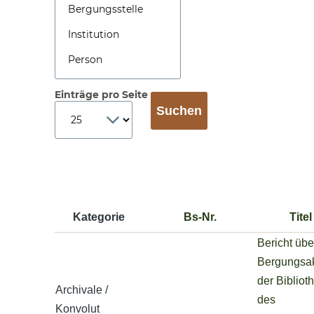
Einträge pro Seite
Kategorie
Bs-Nr.
Titel
Bericht übe
Bergungsak
der Bibliot
Archivale /
des
Konvolut