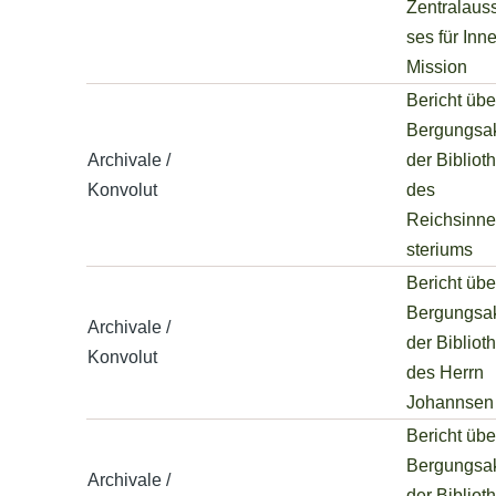
Zentralaus
ses für Inn
Mission
Bericht übe
Bergungsak
Archivale /
der Bibliot
Konvolut
des
Reichsinne
steriums
Bericht übe
Bergungsak
Archivale /
der Bibliot
Konvolut
des Herrn
Johannsen
Bericht übe
Bergungsak
Archivale /
der Bibliot