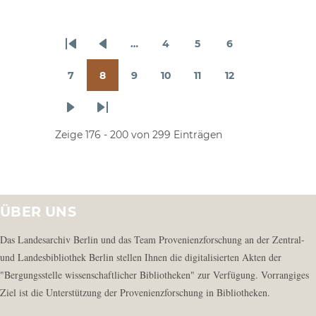
…
4
5
6
Erste
Vorherige
Seite
Seite
Seite
Seitennummerierung
Seite
Seite
7
8
9
10
11
12
Seite
Seite
Seite
Seite
Seite
Seite
Nächste
Letzte
Seite
Seite
Zeige 176 - 200 von 299 Einträgen
ÜBER UNS
Das Landesarchiv Berlin und das Team Provenienzforschung an der Zentral-
und Landesbibliothek Berlin stellen Ihnen die digitalisierten Akten der
"Bergungsstelle wissenschaftlicher Bibliotheken" zur Verfügung. Vorrangiges
Ziel ist die Unterstützung der Provenienzforschung in Bibliotheken.