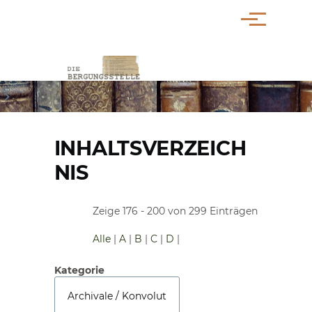
Direkt zum Inhalt
Menü
PFADNAVIGATION
INHALTSVERZEICH
NIS
Zeige 176 - 200 von 299 Einträgen
Alle
|
A
|
B
|
C
|
D
|
Kategorie