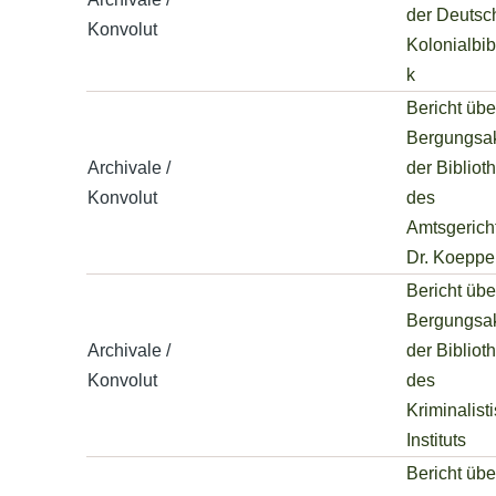
der Deutsc
Konvolut
Kolonialbib
k
Bericht übe
Bergungsak
Archivale /
der Bibliot
Konvolut
des
Amtsgericht
Dr. Koeppe
Bericht übe
Bergungsak
Archivale /
der Bibliot
Konvolut
des
Kriminalist
Instituts
Bericht übe