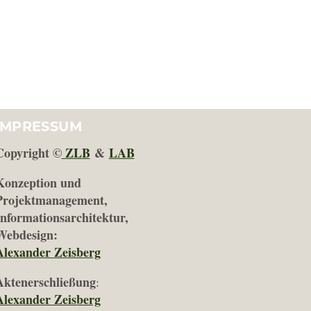
IMPRESSUM
Copyright ©
ZLB
&
LAB
Konzeption und
Projektmanagement,
Informationsarchitektur,
Webdesign:
Alexander Zeisberg
Aktenerschließung
:
Alexander Zeisberg