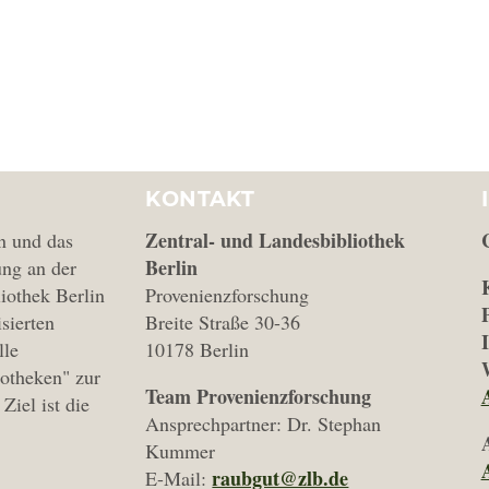
KONTAKT
Zentral- und Landesbibliothek
n und das
Berlin
ng an der
iothek Berlin
Provenienzforschung
isierten
Breite Straße 30-36
lle
10178 Berlin
iotheken" zur
Team Provenienzforschung
Ziel ist die
Ansprechpartner: Dr. Stephan
Kummer
raubgut@zlb.de
E-Mail: