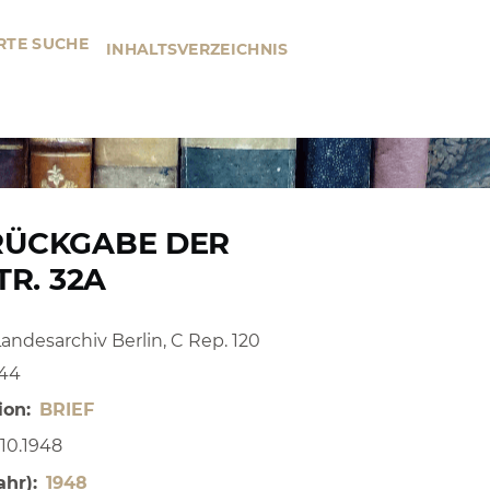
RTE SUCHE
INHALTSVERZEICHNIS
 RÜCKGABE DER
TR. 32A
Landesarchiv Berlin, C Rep. 120
244
ion
BRIEF
.10.1948
ahr)
1948