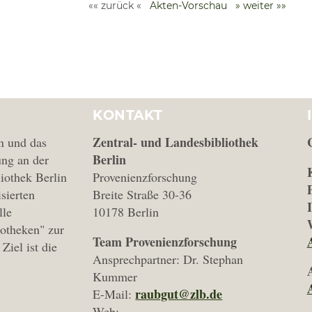
«« zurück «
Akten-Vorschau
» weiter »»
KONTAKT
Zentral- und Landesbibliothek
n und das
Berlin
ng an der
iothek Berlin
Provenienzforschung
isierten
Breite Straße 30-36
lle
10178 Berlin
iotheken" zur
Team Provenienzforschung
Ziel ist die
Ansprechpartner: Dr. Stephan
Kummer
raubgut@zlb.de
E-Mail:
Web: