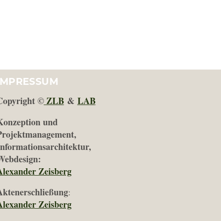
IMPRESSUM
Copyright ©
ZLB
&
LAB
Konzeption und
Projektmanagement,
Informationsarchitektur,
Webdesign:
Alexander Zeisberg
Aktenerschließung
:
Alexander Zeisberg