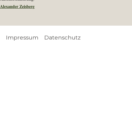
Alexander Zeisberg
Impressum
Datenschutz
FOOTER
LEGAL