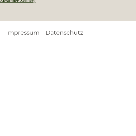
Alexander Zeisberg
Impressum
Datenschutz
FOOTER
LEGAL