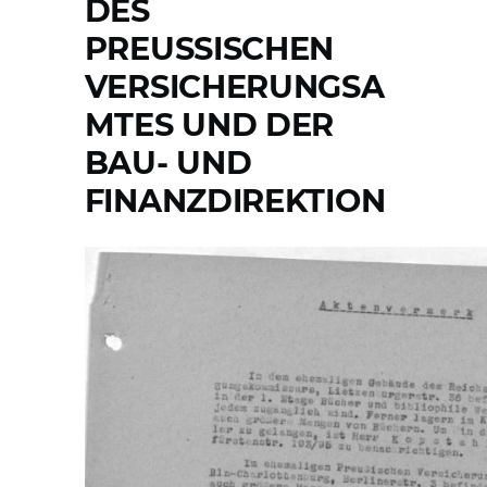
DES
PREUSSISCHEN V
ERSICHERUNGSAM
TES UND DER B
AU- UND F
INANZDIREKTION