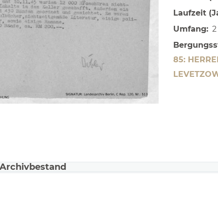
Laufzeit (J
Umfang
2
Bergungss
85: HERR
LEVETZOW
Archivbestand