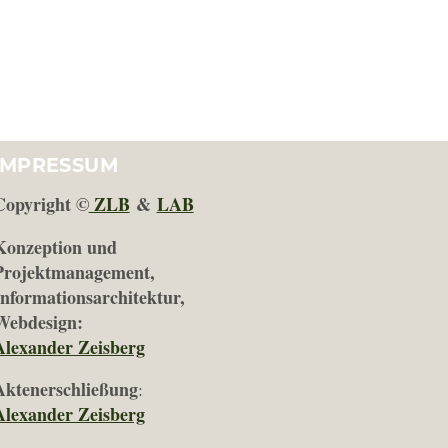
IMPRESSUM
Copyright ©
ZLB
&
LAB
Konzeption und
Projektmanagement,
Informationsarchitektur,
Webdesign:
Alexander Zeisberg
Aktenerschließung
:
Alexander Zeisberg