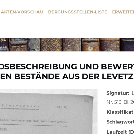
AKTEN-VORSCHAU
BERGUNGSSTELLEN-LISTE
ERWEITE
BERGUNGSSTELLE
HAUPTMENÜ
NDSBESCHREIBUNG UND BEWER
EN BESTÄNDE AUS DER LEVET
Signatur
Nr. 513, Bl.
Klassifikat
Schlagwor
Laufzeit (