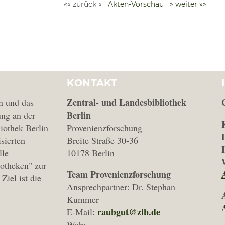
«« zurück «
Akten-Vorschau
» weiter »»
KONTAKT
Zentral- und Landesbibliothek
n und das
Berlin
ng an der
iothek Berlin
Provenienzforschung
isierten
Breite Straße 30-36
lle
10178 Berlin
iotheken" zur
Team Provenienzforschung
Ziel ist die
Ansprechpartner: Dr. Stephan
Kummer
raubgut@zlb.de
E-Mail:
Web: