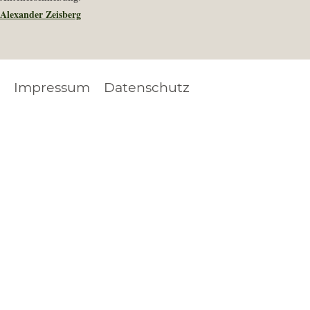
Alexander Zeisberg
Impressum
Datenschutz
FOOTER
LEGAL