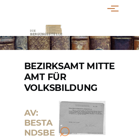
Direkt zum Inhalt
Menü
PFADNAVIGATION
BEZIRKSAMT MITTE
AMT FÜR
VOLKSBILDUNG
AV:
BESTA
NDSBE