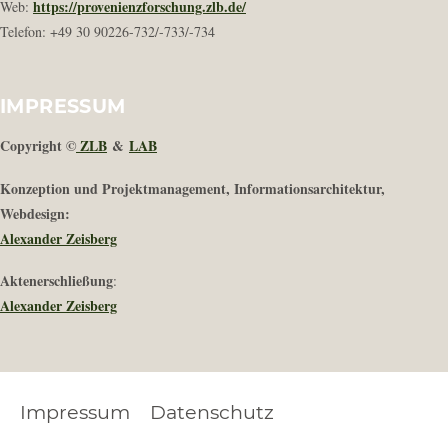
https://provenienzforschung.zlb.de/
Web:
Telefon: +49 30 90226-732/-733/-734
IMPRESSUM
Copyright ©
ZLB
&
LAB
Konzeption und Projektmanagement, Informationsarchitektur,
Webdesign:
Alexander Zeisberg
Aktenerschließung
:
Alexander Zeisberg
Impressum
Datenschutz
FOOTER
LEGAL