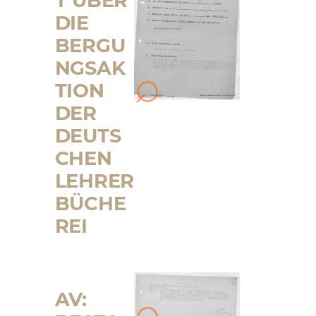
T ÜBER
DIE
BERGU
NGSAK
TION
DER
DEUTS
CHEN
LEHRER
BÜCHE
REI
AV: