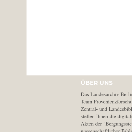
ÜBER UNS
Das Landesarchiv Berli
Team Provenienzforschu
Zentral- und Landesbibl
stellen Ihnen die digital
Akten der "Bergungsste
wissenschaftlicher Bibl