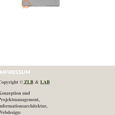
IMPRESSUM
Copyright ©
ZLB
&
LAB
Konzeption und
Projektmanagement,
Informationsarchitektur,
Webdesign: