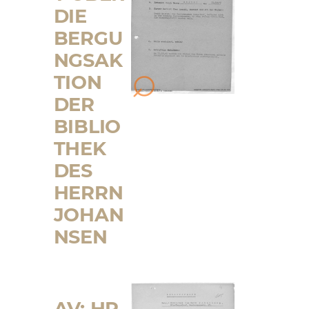
DIE
BERGU
NGSAK
TION
DER
BIBLIO
THEK
DES
HERRN
JOHAN
NSEN
AV: HR.