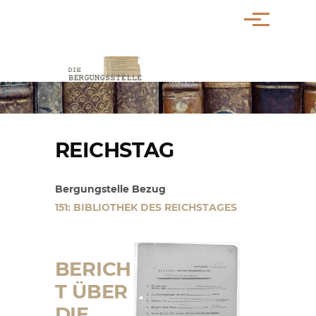
Direkt zum Inhalt
Menü
PFADNAVIGATION
REICHSTAG
Bergungstelle Bezug
151: BIBLIOTHEK DES REICHSTAGES
BERICH
T ÜBER
DIE