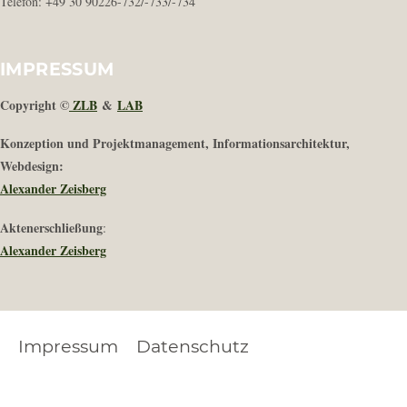
Telefon: +49 30 90226-732/-733/-734
IMPRESSUM
Copyright ©
ZLB
&
LAB
Konzeption und Projektmanagement, Informationsarchitektur,
Webdesign:
Alexander Zeisberg
Aktenerschließung
:
Alexander Zeisberg
Impressum
Datenschutz
FOOTER
LEGAL