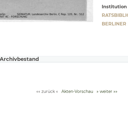
Institutio
RATSBIBL
BERLINER
Archivbestand
«« zurück «
Akten-Vorschau
» weiter »»