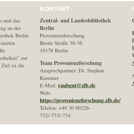
KONTAKT
Zentral- und Landesbibliothek
n und das
Berlin
ng an der
iothek Berlin
Provenienzforschung
isierten
Breite Straße 30-36
lle
10178 Berlin
iotheken" zur
Team Provenienzforschung
Ziel ist die
Ansprechpartner: Dr. Stephan
Kummer
raubgut@zlb.de
E-Mail:
Web:
https://provenienzforschung.zlb.de/
Telefon: +49 30 90226-
732/-733/-734