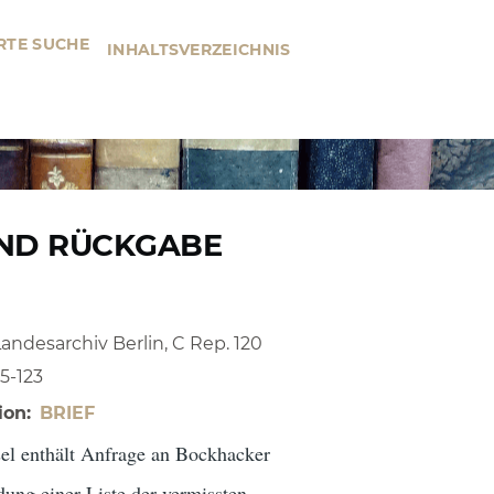
RTE SUCHE
INHALTSVERZEICHNIS
UND RÜCKGABE
Landesarchiv Berlin, C Rep. 120
15-123
ion
BRIEF
sel enthält Anfrage an Bockhacker
ung einer Liste der vermissten