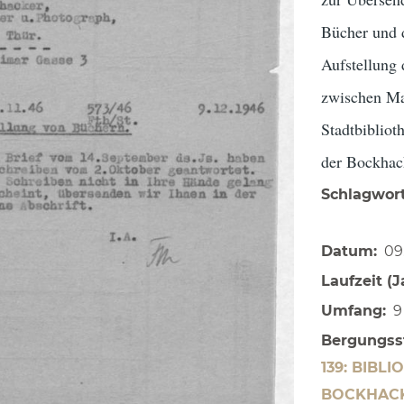
Bücher und d
Aufstellung 
zwischen Ma
Stadtbiblio
der Bockhac
Schlagwor
Datum
09
Laufzeit (J
Umfang
9
Bergungss
139: BIBL
BOCKHAC