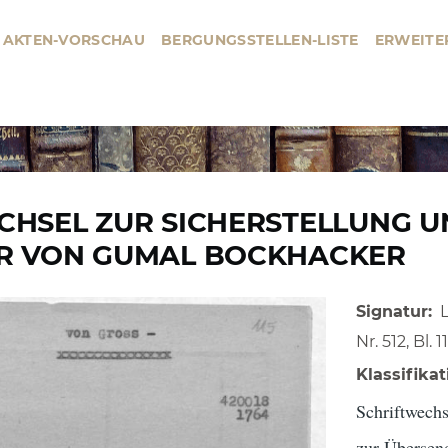
AKTEN-VORSCHAU
BERGUNGSSTELLEN-LISTE
ERWEITE
BERGUNGSSTELLE
HAUPTMENÜ
CHSEL ZUR SICHERSTELLUNG 
R VON GUMAL BOCKHACKER
Signatur
Nr. 512, Bl. 1
Klassifikat
Schriftwech
zur Übersend