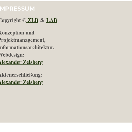
IMPRESSUM
Copyright ©
ZLB
&
LAB
Konzeption und
Projektmanagement,
Informationsarchitektur,
Webdesign:
Alexander Zeisberg
Aktenerschließung
:
Alexander Zeisberg