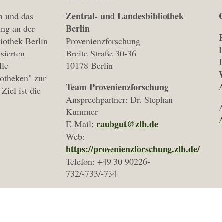
Zentral- und Landesbibliothek
n und das
Berlin
ng an der
iothek Berlin
Provenienzforschung
isierten
Breite Straße 30-36
lle
10178 Berlin
iotheken" zur
Team Provenienzforschung
Ziel ist die
Ansprechpartner: Dr. Stephan
Kummer
raubgut@zlb.de
E-Mail:
Web:
https://provenienzforschung.zlb.de/
Telefon: +49 30 90226-
732/-733/-734