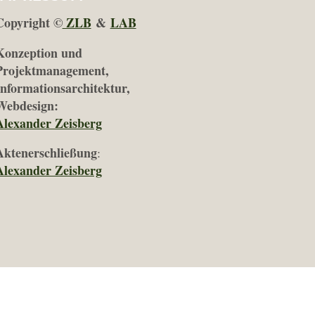
Copyright ©
ZLB
&
LAB
Konzeption und
Projektmanagement,
Informationsarchitektur,
Webdesign:
Alexander Zeisberg
Aktenerschließung
:
Alexander Zeisberg